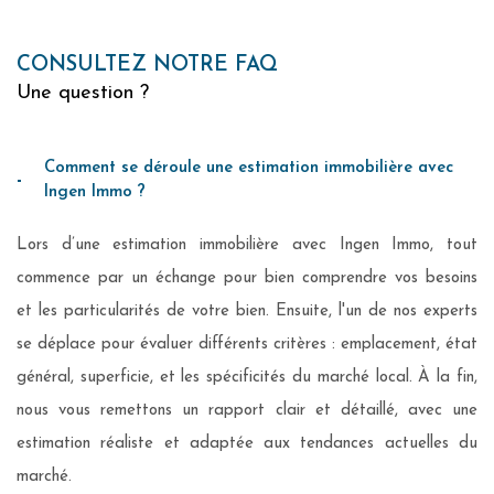
Je souhaite une estimation pour
1
2
3
4
vendre mon bien
louer mon bien
CONSULTEZ NOTRE FAQ
Une question ?
Je renseigne les informations de
Comment se déroule une estimation immobilière avec
mon bien
Ingen Immo ?
Lors d’une estimation immobilière avec Ingen Immo, tout
Type de bien *
Appartement
Maison
commence par un échange pour bien comprendre vos besoins
Sélectionnez le type de bien
et les particularités de votre bien. Ensuite, l'un de nos experts
se déplace pour évaluer différents critères : emplacement, état
SUIVANT
Adresse du bien *
général, superficie, et les spécificités du marché local. À la fin,
nous vous remettons un rapport clair et détaillé, avec une
* Champs obligatoires
estimation réaliste et adaptée aux tendances actuelles du
Date de disponibilité *
marché.
**
Les informations recueillies sur ce formulaire sont enregistrées dans un fichier informatisé