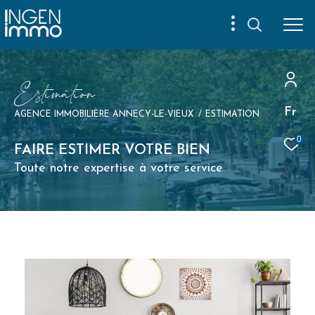
E
s
t
i
m
a
t
i
o
n
Fr
AGENCE IMMOBILIÈRE ANNECY-LE-VIEUX
ESTIMATION
0
FAIRE ESTIMER VOTRE BIEN
Toute notre expertise à votre service