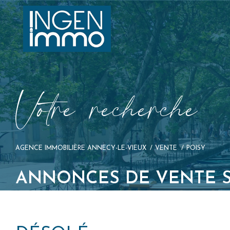
V
o
t
r
e
r
e
c
h
e
r
c
h
e
AGENCE IMMOBILIÈRE ANNECY-LE-VIEUX
VENTE
POISY
ANNONCES DE VENTE S