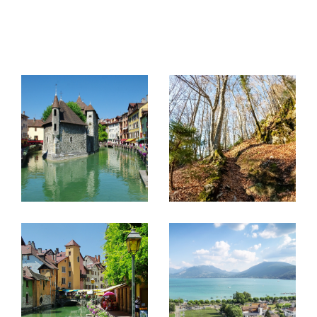
Vente Immobilière
Que vous soyez propriétaire d’une maison,
d’un appartement, ou d’un fonds de
commerce, Ingen Immo s’engage à valoriser
votre bien et optimiser votre projet de vente.
Avec notre maîtrise du marché immobilier
d’Annecy-le-Vieux et des alentours, nous
prenons soin de chaque étape de la
transaction, pour offrir à votre bien la
meilleure visibilité et des conseils sur-mesure
selon vos objectifs et vos attentes.
Achat de Maison, appartement, terrain
et autres propriétés