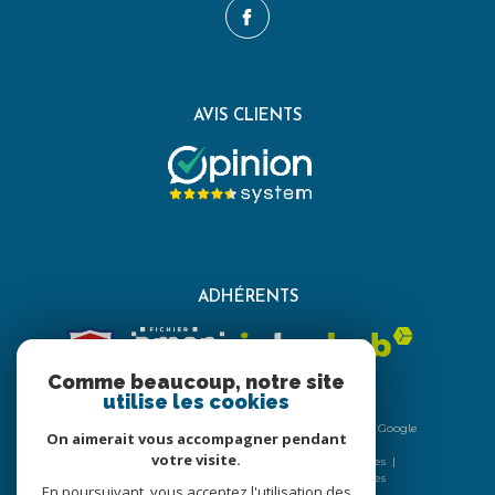
AVIS CLIENTS
ADHÉRENTS
Comme beaucoup, notre site
utilise les cookies
© 2026 | Tous droits réservés | Traduction powered by Google
On aimerait vous accompagner pendant
|
votre visite.
Nos honoraires
Plan du site
Mentions légales
Admin
Nos liens
Politique RGPD
Cookies
En poursuivant, vous acceptez l'utilisation des