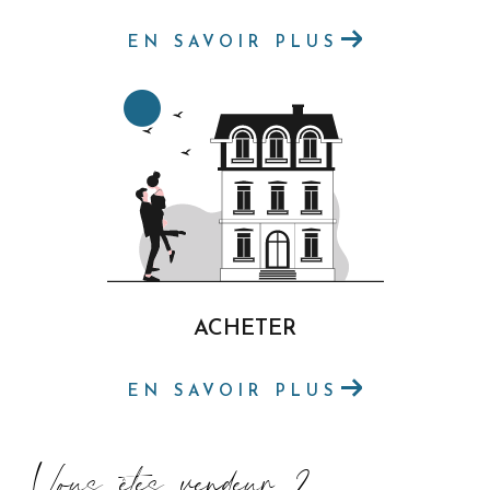
des investisseurs et des professionnels, avec
EN SAVOIR PLUS
des solutions adaptées à chaque projet. Que
vous envisagiez l’achat d’un local commercial,
d’un fonds de commerce, ou que vous soyez
intéressé par un bien en viager, notre équipe
est à vos côtés. Grâce à notre expertise
technique en lotissement, nous assurons des
transactions sécurisées, alignées sur vos
objectifs et vos attentes.
ACHETER
Contactez Ingen Immo pour vos projets
immobiliers
EN SAVOIR PLUS
Nos spécialistes sont disponibles pour discuter
Vous êtes vendeur ?
de vos projets immobiliers et répondre à