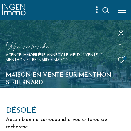
V
o
t
r
e
r
e
c
h
e
r
c
h
e
Fr
AGENCE IMMOBILIÈRE ANNECY-LE-VIEUX
VENTE
0
MENTHON ST BERNARD
MAISON
MAISON EN VENTE SUR MENTHON-
ST-BERNARD
DÉSOLÉ
Aucun bien ne correspond à vos critères de
recherche